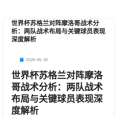
世界杯苏格兰对阵摩洛哥战术分
析：两队战术布局与关键球员表现
深度解析
2026-06-30
世界杯苏格兰对阵摩洛
哥战术分析：两队战术
布局与关键球员表现深
度解析