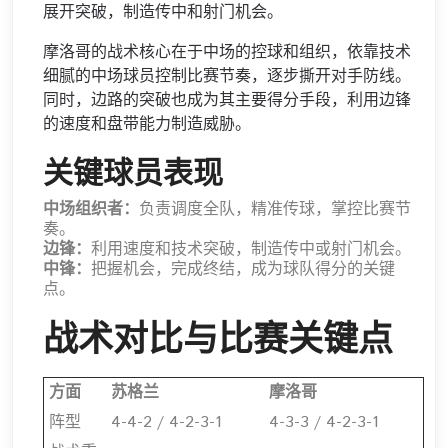
展开突破，制造传中和射门机会。
摩洛哥的战术核心在于中场的控球和组织，依靠技术
细腻的中场球员控制比赛节奏，逐步撕开对手防线。
同时，边路的突破也成为其主要得分手段，利用边锋
的速度和盘带能力制造威胁。
关键球员表现
中场组织者：
负责调度全队，精准传球，掌控比赛节
奏。
边锋：
利用速度和技术突破，制造传中或射门机会。
中锋：
把握机会，完成终结，成为球队得分的关键
点。
战术对比与比赛关键点
方面
苏格兰
摩洛哥
阵型
4-4-2 / 4-2-3-1
4-3-3 / 4-2-3-1