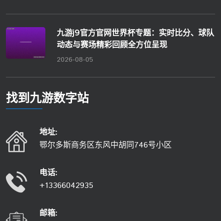
九游j9官方官网世界杯专题：实时比分、球队
动态与赛场精彩回顾全方位呈现
2026-08-05
找到
九游数字站
地址:
鄂尔多斯商务区东风中胡同746号小区
电话:
+13366042935
邮箱: