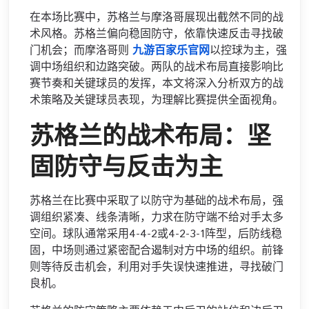
在本场比赛中，苏格兰与摩洛哥展现出截然不同的战
术风格。苏格兰偏向稳固防守，依靠快速反击寻找破
门机会；而摩洛哥则
九游百家乐官网
以控球为主，强
调中场组织和边路突破。两队的战术布局直接影响比
赛节奏和关键球员的发挥，本文将深入分析双方的战
术策略及关键球员表现，为理解比赛提供全面视角。
苏格兰的战术布局：坚
固防守与反击为主
苏格兰在比赛中采取了以防守为基础的战术布局，强
调组织紧凑、线条清晰，力求在防守端不给对手太多
空间。球队通常采用4-4-2或4-2-3-1阵型，后防线稳
固，中场则通过紧密配合遏制对方中场的组织。前锋
则等待反击机会，利用对手失误快速推进，寻找破门
良机。