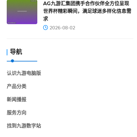
AG九游汇集团携手合作伙伴全方位呈现
世界杯精彩瞬间，满足球迷多样化信息需
求
2026-08-02
导航
认识
九游电脑版
产品分类
新闻播报
服务方向
找到
九游数字站