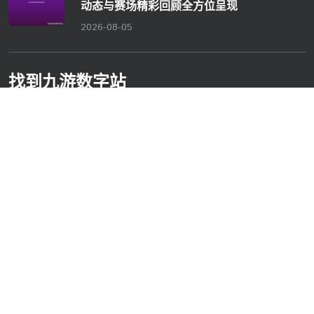
动态与赛场精彩回顾全方位呈现
2026-08-05
找到
九游数字站
地址:
鄂尔多斯商务区东风中胡同746号小区
电话:
+13366042935
邮箱:
k8f88semifinal@163.com