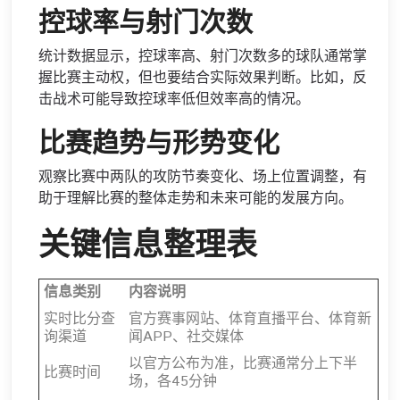
控球率与射门次数
统计数据显示，控球率高、射门次数多的球队通常掌
握比赛主动权，但也要结合实际效果判断。比如，反
击战术可能导致控球率低但效率高的情况。
比赛趋势与形势变化
观察比赛中两队的攻防节奏变化、场上位置调整，有
助于理解比赛的整体走势和未来可能的发展方向。
关键信息整理表
信息类别
内容说明
实时比分查
官方赛事网站、体育直播平台、体育新
询渠道
闻APP、社交媒体
以官方公布为准，比赛通常分上下半
比赛时间
场，各45分钟