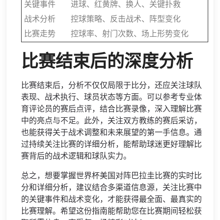
关键事件
进球、红黄牌、换人、关键扑救
战术分析
控球策略、反击战术、阵型变化
比赛走势
控球率、射门次数、场上形势变化
比赛结束后的深度分析
比赛结束后，分析不仅仅局限于比分，还应关注球队
表现、战术执行、球员状态等方面。可以参考专业体
育评论员的赛后点评，结合比赛录像，深入理解比赛
中的亮点与不足。此外，关注双方教练的赛后采访，
也能获得关于战术调整和未来展望的第一手信息。通
过持续关注比赛的详细分析，能帮助球迷更好理解比
赛背后的战术逻辑和球队实力。
总之，想要掌握世界杯美国对阵巴拉圭比赛的实时比
分和详细分析，建议结合多渠道信息源，关注比赛中
的关键事件和战术变化，才能获得最全面、最真实的
比赛理解。希望这份指南能帮助您在比赛期间轻松获