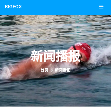
新闻播报
首页
新闻播报