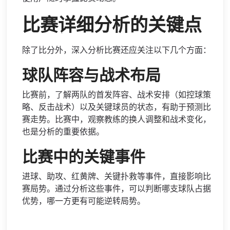
比赛详细分析的关键点
除了比分外，深入分析比赛还应关注以下几个方面：
球队阵容与战术布局
比赛前，了解两队的首发阵容、战术安排（如控球策
略、反击战术）以及关键球员的状态，有助于预测比
赛走势。比赛中，观察教练的换人调整和战术变化，
也是分析的重要依据。
比赛中的关键事件
进球、助攻、红黄牌、关键扑救等事件，直接影响比
赛局势。通过分析这些事件，可以判断哪支球队占据
优势，哪一方更有可能逆转局势。