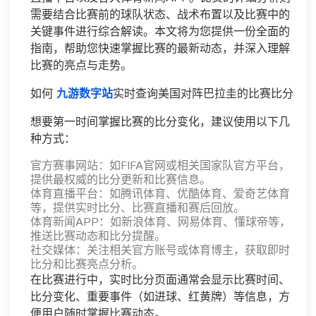
需要结合比赛前的球队状态、战术布置以及比赛中的
关键事件进行综合解读。本文将为您提供一份全面的
指南，帮助您快速掌握比赛的最新动态，并深入理解
比赛的亮点与走势。
如何
九游数字站
实时查询美国对阵巴拉圭的比赛比分
想要第一时间掌握比赛的比分变化，建议使用以下几
种方式：
官方赛事网站：如FIFA官网或相关国家队官方平台，
提供最权威的比分更新和比赛信息。
体育直播平台：如腾讯体育、优酷体育、爱奇艺体育
等，提供实时比分、比赛直播和赛后回放。
体育新闻APP：如新浪体育、网易体育、懂球帝等，
推送比赛动态和比分提醒。
社交媒体：关注相关官方账号或体育博主，获取即时
比分和比赛亮点分析。
在比赛进行中，实时比分页面通常会显示比赛时间、
比分变化、重要事件（如进球、红黄牌）等信息，方
便用户随时掌握比赛动态。