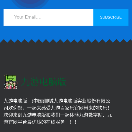
SUBSCRIBE
九游电脑版 - (中国)聊城九游电脑版实业股份有限公
司欢迎您，一起来感受九游百家乐官网带来的快乐！
欢迎来到九游电脑版和我们一起体验九游数字站、九
游官网平台最优质的在线服务！！！