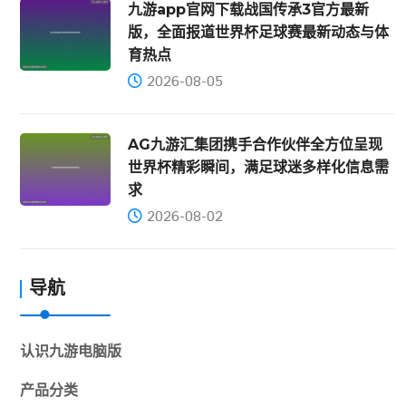
九游app官网下载战国传承3官方最新
版，全面报道世界杯足球赛最新动态与体
育热点
2026-08-05
AG九游汇集团携手合作伙伴全方位呈现
世界杯精彩瞬间，满足球迷多样化信息需
求
2026-08-02
导航
认识
九游电脑版
产品分类