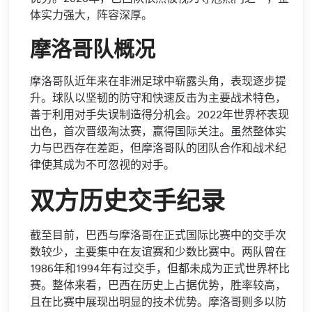
体实力强大，阵容深厚。
摩洛哥队概况
摩洛哥队近年来在非洲足球中崭露头角，表现逐步提
升。球队以坚韧的防守和快速反击为主要战术特色，
善于利用对手失误制造得分机会。2022年世界杯表现
出色，首次晋级淘汰赛，赢得国际关注。虽然整体实
力与巴西存在差距，但摩洛哥队的团队合作和战术纪
律使其成为不可忽视的对手。
双方历史交手纪录
截至目前，巴西与摩洛哥在正式国际比赛中的交手次
数较少，主要集中在友谊赛和少数比赛中。两队曾在
1986年和1994年有过交手，但都未成为正式世界杯比
赛。整体来看，巴西在历史上占据优势，胜率较高，
且在比赛中展现出明显的技术优势。摩洛哥则多以防