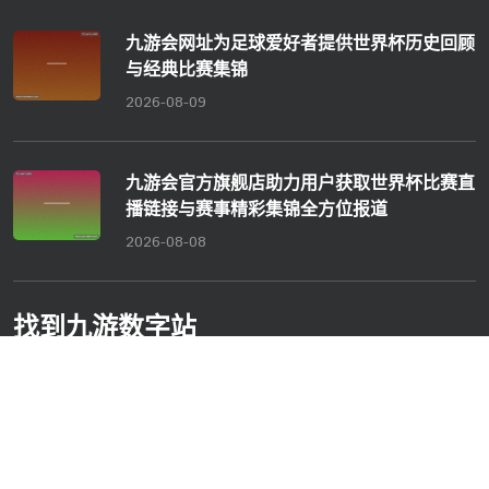
九游会网址为足球爱好者提供世界杯历史回顾
与经典比赛集锦
2026-08-09
九游会官方旗舰店助力用户获取世界杯比赛直
播链接与赛事精彩集锦全方位报道
2026-08-08
找到
九游数字站
地址:
鄂尔多斯商务区东风中胡同746号小区