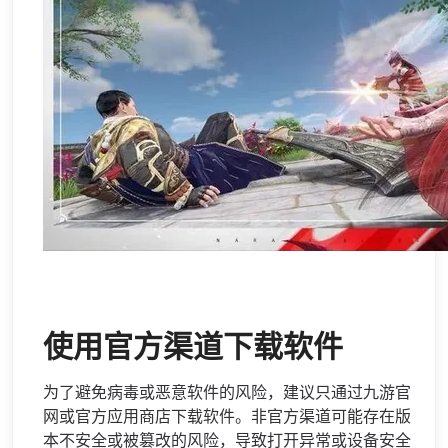
使用官方渠道下载软件
为了避免病毒或恶意软件的风险，建议只通过九游官
网或官方应用商店下载软件。非官方渠道可能存在版
本不安全或被篡改的风险，导致打开异常或设备安全