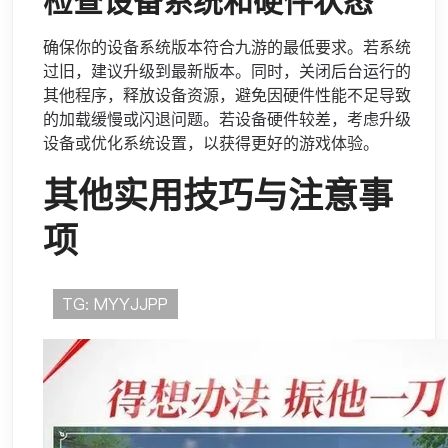
检查设备系统和硬件状态
确保你的设备系统版本符合九游的最低要求。若系统
过旧，建议升级到最新版本。同时，关闭后台运行的
其他程序，释放设备资源，避免因硬件性能不足导致
的加载缓慢或闪退问题。若设备硬件较差，考虑升级
设备或优化系统设置，以获得更好的游戏体验。
其他实用技巧与注意事
项