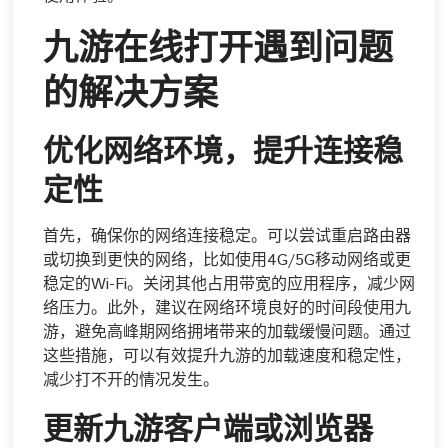
九游在线打开遇到问题
的解决方案
优化网络环境，提升连接稳
定性
首先，确保你的网络连接稳定。可以尝试重启路由器
或切换到更快的网络，比如使用4G/5G移动网络或更
稳定的Wi-Fi。关闭其他占用带宽的应用程序，减少网
络压力。此外，建议在网络环境良好的时间段使用九
游，避免高峰期网络拥堵带来的加载缓慢问题。通过
这些措施，可以有效提升九游的加载速度和稳定性，
减少打不开的情况发生。
更新九游客户端或浏览器