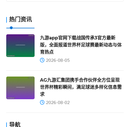
热门资讯
九游app官网下载战国传承3官方最新
版，全面报道世界杯足球赛最新动态与体
育热点
2026-08-05
AG九游汇集团携手合作伙伴全方位呈现
世界杯精彩瞬间，满足球迷多样化信息需
求
2026-08-02
导航