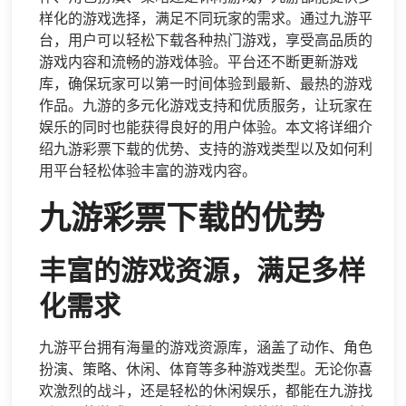
样化的游戏选择，满足不同玩家的需求。通过九游平
台，用户可以轻松下载各种热门游戏，享受高品质的
游戏内容和流畅的游戏体验。平台还不断更新游戏
库，确保玩家可以第一时间体验到最新、最热的游戏
作品。九游的多元化游戏支持和优质服务，让玩家在
娱乐的同时也能获得良好的用户体验。本文将详细介
绍九游彩票下载的优势、支持的游戏类型以及如何利
用平台轻松体验丰富的游戏内容。
九游彩票下载的优势
丰富的游戏资源，满足多样
化需求
九游平台拥有海量的游戏资源库，涵盖了动作、角色
扮演、策略、休闲、体育等多种游戏类型。无论你喜
欢激烈的战斗，还是轻松的休闲娱乐，都能在九游找