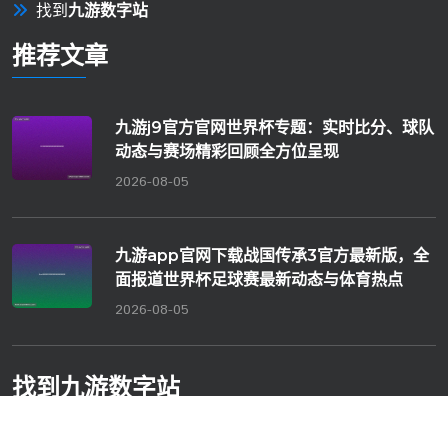
找到
九游数字站
推荐文章
九游j9官方官网世界杯专题：实时比分、球队
动态与赛场精彩回顾全方位呈现
2026-08-05
九游app官网下载战国传承3官方最新版，全
面报道世界杯足球赛最新动态与体育热点
2026-08-05
找到
九游数字站