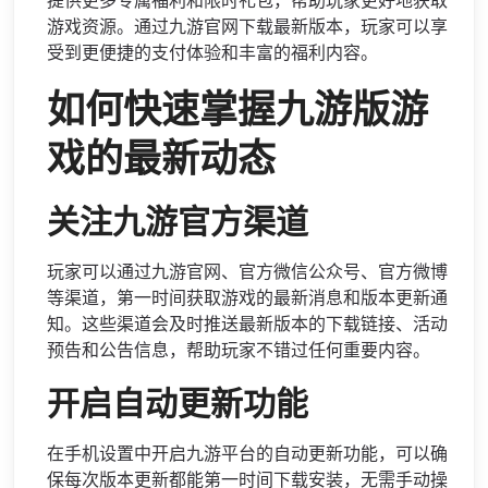
提供更多专属福利和限时礼包，帮助玩家更好地获取
游戏资源。通过九游官网下载最新版本，玩家可以享
受到更便捷的支付体验和丰富的福利内容。
如何快速掌握九游版游
戏的最新动态
关注九游官方渠道
玩家可以通过九游官网、官方微信公众号、官方微博
等渠道，第一时间获取游戏的最新消息和版本更新通
知。这些渠道会及时推送最新版本的下载链接、活动
预告和公告信息，帮助玩家不错过任何重要内容。
开启自动更新功能
在手机设置中开启九游平台的自动更新功能，可以确
保每次版本更新都能第一时间下载安装，无需手动操