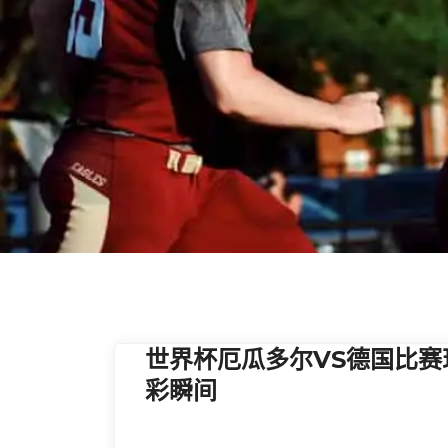
世界杯厄瓜多尔VS德国比
彩瞬间