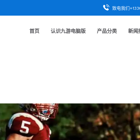
致电我们+1336
首页
认识
九游电脑版
产品分类
新闻