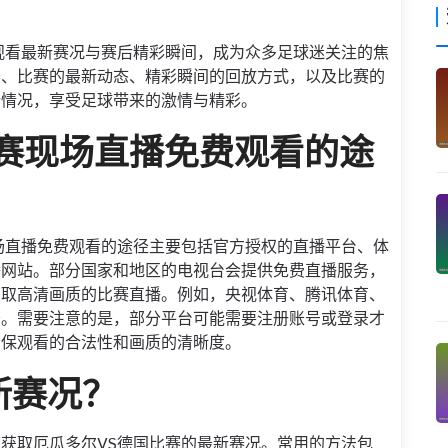
观看最新赛况与赛后精彩瞬间，成为众多足球迷关注的焦
赛、比赛的最新动态、精彩瞬间的回放方式，以及比赛的
新情况，享受足球带来的激情与精彩。
比赛现场直播免费观看的途
场直播免费观看的途径主要包括官方授权的直播平台、体
播网站。部分国家和地区的电视台会提供免费直播服务，
获取高清画质的比赛直播。例如，央视体育、腾讯体育、
务。需要注意的是，部分平台可能需要注册账号或登录才
确保观看的合法性和画质的清晰度。
新赛况？
获取厄瓜多尔VS德国比赛的最新赛况。常用的方法包