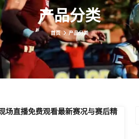
产品分类
首页
产品分类
赛现场直播免费观看最新赛况与赛后精