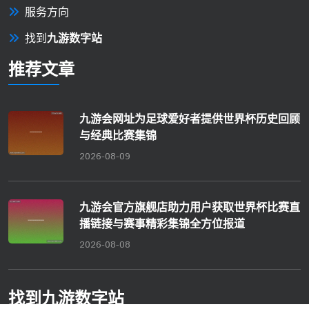
服务方向
找到
九游数字站
推荐文章
九游会网址为足球爱好者提供世界杯历史回顾
与经典比赛集锦
2026-08-09
九游会官方旗舰店助力用户获取世界杯比赛直
播链接与赛事精彩集锦全方位报道
2026-08-08
找到
九游数字站