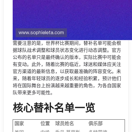
需要注意的是，世界杯比赛期间，替补名单可能会根
据球队战术调整和球员状态变化进行动态调整。官方
公布的名单只是最终确认的版本，实际比赛中可能会
有变动。此外，随着比赛的临近，球迷和媒体应关注
官方渠道的最新信息，以获取最准确的阵容变化。未
来，随着年轻球员的逐步成长和经验积累，预计他们
将在国际舞台上扮演越来越重要的角色，为各自国家
队带来更多可能性。
核心替补名单一览
国家
位置
球员姓名
俱乐部