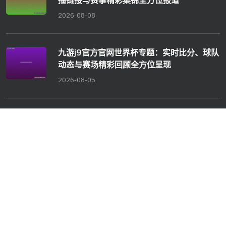
播链接与赛事精彩集锦全方位报道
2026-08-08
九游j9官方官网世界杯专题：实时比分、球队
动态与赛场精彩回顾全方位呈现
2026-08-05
找到
九游数字站
地址:
鄂尔多斯商务区东风中胡同746号小区
电话:
+13366042935