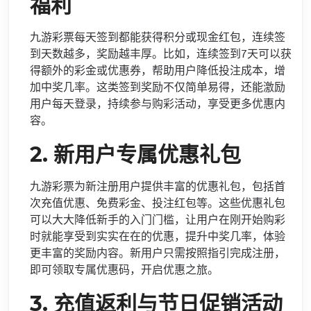
福利
九游彩票每天签到都能获得积分或现金红包，连续签
到天数越多，奖励越丰厚。比如，连续签到7天可以获
得额外的彩金或优惠券，帮助用户降低投注成本，增
加中奖几率。这类签到奖励不仅简单易得，还能激励
用户每天登录，持续参与购彩活动，享受更多优惠内
容。
2. 新用户专属优惠礼包
九游彩票为新注册用户提供丰富的优惠礼包，包括首
次充值优惠、免费彩金、投注红包等。这些优惠礼包
可以大大降低新手的入门门槛，让用户在刚开始购彩
时就能享受到实实在在的优惠，提升中奖几率，体验
更丰富的奖励内容。新用户只需按照指引完成注册，
即可领取专属优惠码，开启优惠之旅。
3. 充值返利与节日促销活动