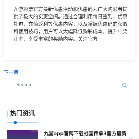
九游彩票官方最新优惠活动和优惠码为广大购彩者提
供了极大的实惠空间。通过合理利用每日签到、优惠
礼包、充值返利等优惠内容，以及掌握优惠码的获取
和使用技巧，用户可以大幅降低购彩成本，提升中奖
几率，享受丰富的奖励内容。关注官方
下一篇
热门资讯
九游app官网下载战国传承3官方最新