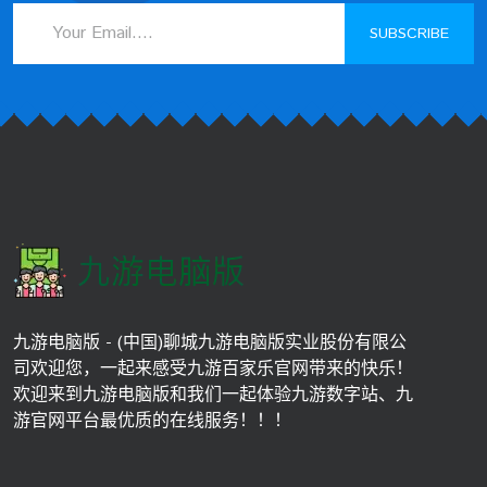
SUBSCRIBE
九游电脑版 - (中国)聊城九游电脑版实业股份有限公
司欢迎您，一起来感受九游百家乐官网带来的快乐！
欢迎来到九游电脑版和我们一起体验九游数字站、九
游官网平台最优质的在线服务！！！