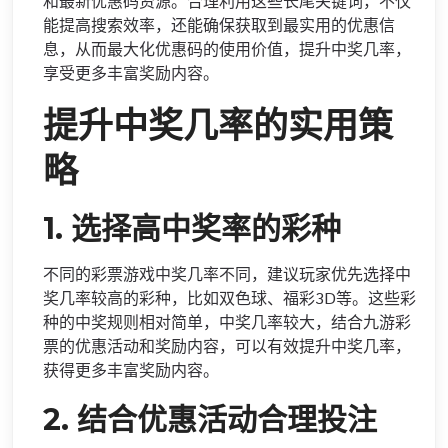
和最新优惠码资源。合理利用这些长尾关键词，不仅
能提高搜索效率，还能确保获取到最实用的优惠信
息，从而最大化优惠码的使用价值，提升中奖几率，
享受更多丰富奖励内容。
提升中奖几率的实用策
略
1. 选择高中奖率的彩种
不同的彩票游戏中奖几率不同，建议玩家优先选择中
奖几率较高的彩种，比如双色球、福彩3D等。这些彩
种的中奖规则相对简单，中奖几率较大，结合九游彩
票的优惠活动和奖励内容，可以有效提升中奖几率，
获得更多丰富奖励内容。
2. 结合优惠活动合理投注