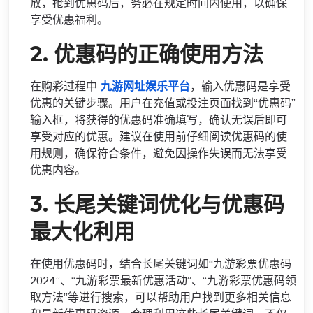
放，抢到优惠码后，务必在规定时间内使用，以确保
享受优惠福利。
2. 优惠码的正确使用方法
在购彩过程中
九游网址娱乐平台
，输入优惠码是享受
优惠的关键步骤。用户在充值或投注页面找到“优惠码”
输入框，将获得的优惠码准确填写，确认无误后即可
享受对应的优惠。建议在使用前仔细阅读优惠码的使
用规则，确保符合条件，避免因操作失误而无法享受
优惠内容。
3. 长尾关键词优化与优惠码
最大化利用
在使用优惠码时，结合长尾关键词如“九游彩票优惠码
2024”、“九游彩票最新优惠活动”、“九游彩票优惠码领
取方法”等进行搜索，可以帮助用户找到更多相关信息