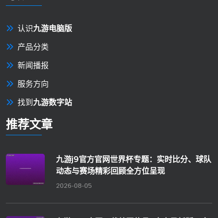
认识
九游电脑版
产品分类
新闻播报
服务方向
找到
九游数字站
推荐文章
九游j9官方官网世界杯专题：实时比分、球队
动态与赛场精彩回顾全方位呈现
2026-08-05