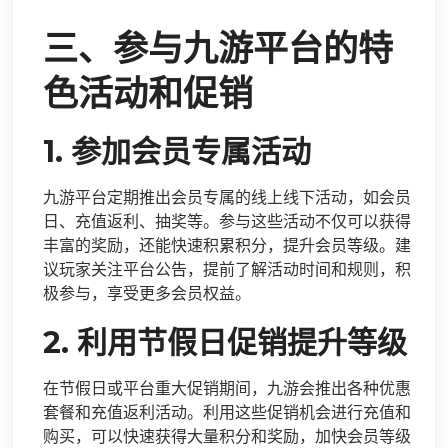
三、参与九游平台的特
色活动和促销
1. 参加会员专属活动
九游平台定期推出会员专属的线上线下活动，如会员
日、充值返利、抽奖等。参与这些活动不仅可以获得
丰富的奖励，还能快速积累积分，提升会员等级。建
议玩家关注平台公告，提前了解活动时间和规则，积
极参与，享受更多会员权益。
2. 利用节假日促销提升等级
在节假日或平台重大促销期间，九游会推出各种优惠
套餐和充值返利活动。利用这些促销机会进行充值和
购买，可以快速获得大量积分和奖励，加快会员等级