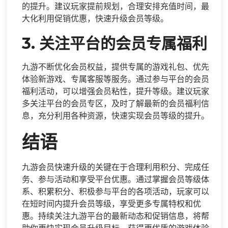
的提升。建议玩家提前规划，合理安排充值时间，最
大化利用促销优惠，快速升级会员等级。
3. 关注平台的会员专属福利
九游不断优化会员权益，提供专属的游戏礼包、优先
体验新游戏、专属客服等服务。通过参与平台的会员
福利活动，可以增强会员粘性，提升等级。建议玩家
多关注平台的会员专区，及时了解最新的会员福利信
息，充分利用各种资源，快速实现会员等级的提升。
结语
九游会员快速升级的关键在于合理利用积分、完成任
务、参与活动和享受平台优惠。通过掌握会员等级体
系、积累积分、积极参与平台的各项活动，玩家可以
在短时间内提升会员等级，享受更多专属特权和优
惠。持续关注九游平台的最新动态和促销信息，将帮