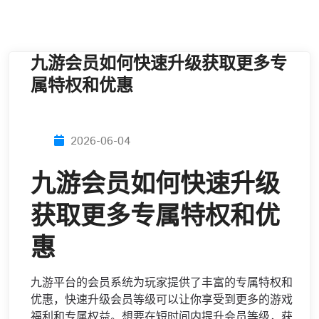
九游会员如何快速升级获取更多专
属特权和优惠
2026-06-04
九游会员如何快速升级
获取更多专属特权和优
惠
九游平台的会员系统为玩家提供了丰富的专属特权和
优惠，快速升级会员等级可以让你享受到更多的游戏
福利和专属权益。想要在短时间内提升会员等级，获