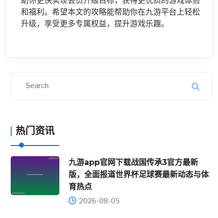
助你更快实现会员升级目标，获得更优质的游戏体验
和福利。希望本文的攻略能帮助你在九游平台上轻松
升级，享受更多专属权益，提升游戏乐趣。
热门资讯
九游app官网下载战国传承3官方最新
版，全面报道世界杯足球赛最新动态与体
育热点
2026-08-05