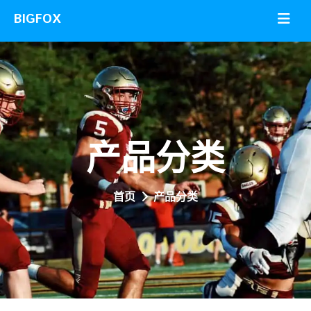
产品分类
首页
产品分类