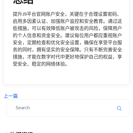
提升J9平台官网账户安全，关键在于合理设置密码、
启用多因素认证、加强账户监控和安全教育。通过这
些措施，可以有效降低账户被攻击的风险，保障用户
的个人信息和资金安全。建议每位用户都应重视账户
安全，定期检查和优化安全设置，确保在享受平台服
务的同时，拥有坚实的安全保障。只有不断完善安全
措施，才能在数字时代中更好地保护自己的权益，享
受安全、稳定的网络体验。
上一篇