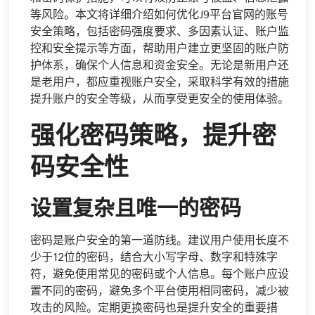
等风险。本文将详细介绍如何优化J9平台官网的账号
安全策略，包括密码强度要求、多因素认证、账户监
控和安全提示等方面，帮助用户建立更坚固的账户防
护体系，确保个人信息和资金安全。无论是新用户还
是老用户，都应重视账户安全，采取科学有效的措施
提升账户的安全等级，从而享受更安全的使用体验。
强化密码策略，提升密
码安全性
设置复杂且唯一的密码
密码是账户安全的第一道防线。建议用户使用长度不
少于12位的密码，结合大小写字母、数字和特殊字
符，避免使用常见的密码或个人信息。每个账户应设
置不同的密码，避免多个平台使用相同密码，减少被
攻击的风险。定期更换密码也是提升安全的重要措