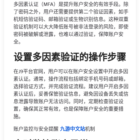
多因素认证（MFA）是提升账户安全的有效手段。除
了密码之外，用户还需要提供第二个验证因素，如手
机短信验证码、邮箱验证或生物识别信息。这种双重
验证机制可以大大降低账号被非法登录的风险，即使
密码被破解或泄露，也难以通过验证，保障账户安
全。
设置多因素验证的操作步骤
在J9平台官网，用户可以在账户安全设置中开启多因
素认证。通常，操作流程包括绑定手机号码或邮箱，
选择验证方式，并完成验证流程。建议用户开启多因
素认证后，妥善保管验证信息，避免因设备丢失或信
息泄露导致账户无法访问。同时，定期检查验证设
置，确保其正常有效，也是保障账户安全的重要措
施。
账户监控与安全提醒
九游中文站
机制