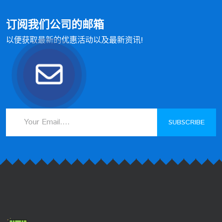
订阅我们公司的邮箱
以便获取最新的优惠活动以及最新资讯!
SUBSCRIBE