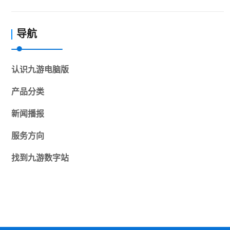
导航
认识
九游电脑版
产品分类
新闻播报
服务方向
找到
九游数字站