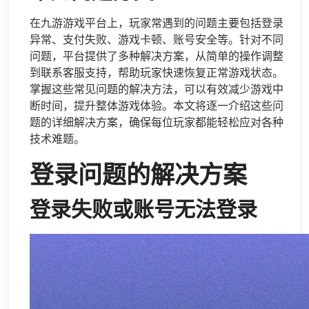
在九游游戏平台上，玩家常遇到的问题主要包括登录
异常、支付失败、游戏卡顿、账号安全等。针对不同
问题，平台提供了多种解决方案，从简单的操作调整
到联系客服支持，帮助玩家快速恢复正常游戏状态。
掌握这些常见问题的解决方法，可以有效减少游戏中
断时间，提升整体游戏体验。本文将逐一介绍这些问
题的详细解决方案，确保每位玩家都能轻松应对各种
技术难题。
登录问题的解决方案
登录失败或账号无法登录