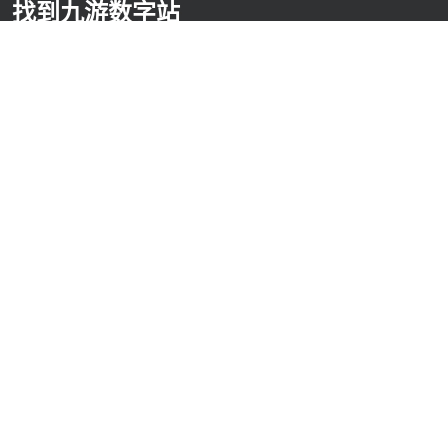
找到
九游数字站
地址:
鄂尔多斯商务区东风中胡同746号小区
电话:
+13366042935
邮箱:
k8f88semifinal@163.com
©
九游电脑版 - (中国)聊城九游电脑版实业股份有限公司欢
迎您
Inc. 版权所有。
网站地图