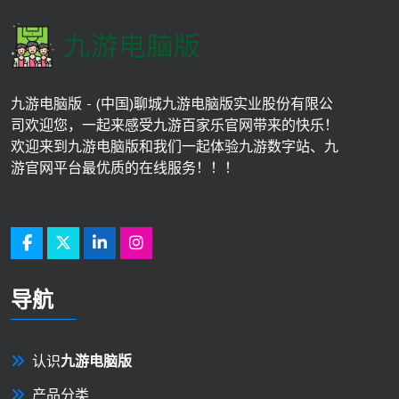
九游电脑版 - (中国)聊城九游电脑版实业股份有限公
司欢迎您，一起来感受九游百家乐官网带来的快乐！
欢迎来到九游电脑版和我们一起体验九游数字站、九
游官网平台最优质的在线服务！！！
导航
认识
九游电脑版
产品分类