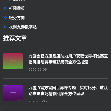
新闻播报
服务方向
找到
九游数字站
推荐文章
九游会官方旗舰店助力用户获取世界杯比赛直
播链接与赛事精彩集锦全方位报道
2026-08-08
九游j9官方官网世界杯专题：实时比分、球队
动态与赛场精彩回顾全方位呈现
2026-08-05