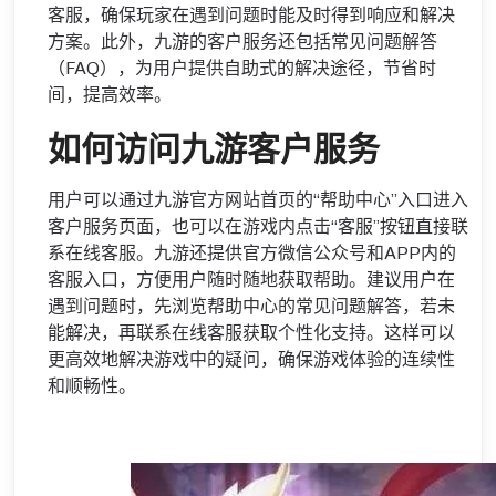
客服，确保玩家在遇到问题时能及时得到响应和解决
方案。此外，九游的客户服务还包括常见问题解答
（FAQ），为用户提供自助式的解决途径，节省时
间，提高效率。
如何访问九游客户服务
用户可以通过九游官方网站首页的“帮助中心”入口进入
客户服务页面，也可以在游戏内点击“客服”按钮直接联
系在线客服。九游还提供官方微信公众号和APP内的
客服入口，方便用户随时随地获取帮助。建议用户在
遇到问题时，先浏览帮助中心的常见问题解答，若未
能解决，再联系在线客服获取个性化支持。这样可以
更高效地解决游戏中的疑问，确保游戏体验的连续性
和顺畅性。