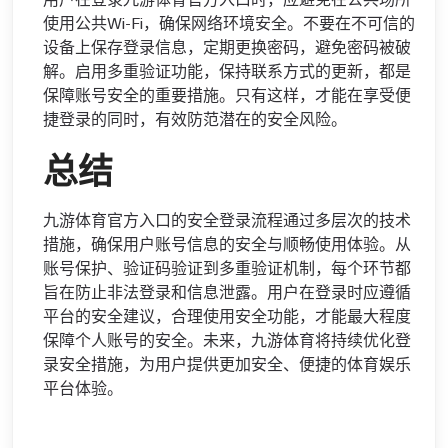
用户在登录九游体育官方入口时，应避免在公共场所
使用公共Wi-Fi，确保网络环境安全。不要在不可信的
设备上保存登录信息，定期更换密码，避免密码被破
解。启用多重验证功能，保持联系方式的更新，都是
保障账号安全的重要措施。只有这样，才能在享受便
捷登录的同时，有效防范潜在的安全风险。
总结
九游体育官方入口的安全登录流程通过多层次的技术
措施，确保用户账号信息的安全与顺畅使用体验。从
账号保护、验证码验证到多重验证机制，每个环节都
旨在防止非法登录和信息泄露。用户在登录时应遵循
平台的安全建议，合理使用安全功能，才能最大程度
保障个人账号的安全。未来，九游体育将持续优化登
录安全措施，为用户提供更加安全、便捷的体育娱乐
平台体验。