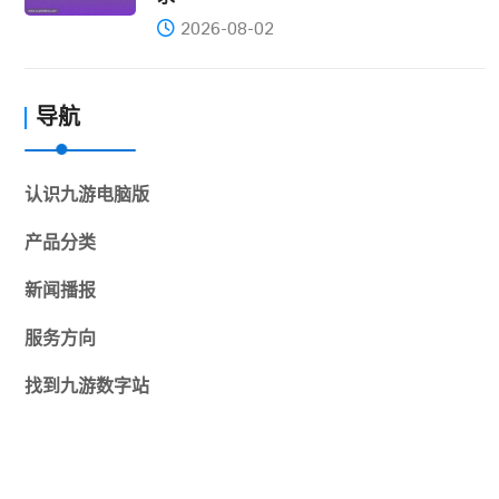
2026-08-02
导航
认识
九游电脑版
产品分类
新闻播报
服务方向
找到
九游数字站