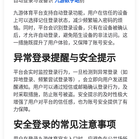
自动登录与设备识
九游数字站
别
九游体育平台支持自动登录功能，用户在信任的设备
上可以选择记住登录状态，减少频繁输入密码的烦
恼。同时，平台会识别登录设备，只有在设备被确认
后，才允许自动登录，避免陌生设备的非法访问。这
一措施既提升了用户体验，又保障了账号安全。
异常登录提醒与安全提示
平台会实时监控登录行为，一旦检测到异常登录（如
异地登录、频繁尝试登录等），会立即向用户发送提
醒通知。用户可以通过短信或邮箱确认登录行为，及
时采取措施，防止账号被盗。安全提示的及时性极大
增强了用户对平台的信任感，也为账号安全提供了有
力保障。
安全登录的常见注意事项