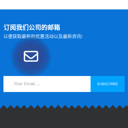
订阅我们公司的邮箱
以便获取最新的优惠活动以及最新资讯!
SUBSCRIBE