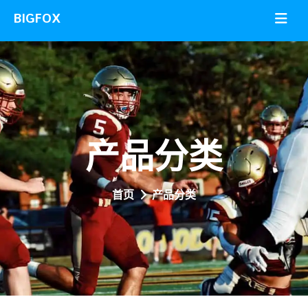
产品分类
首页
产品分类