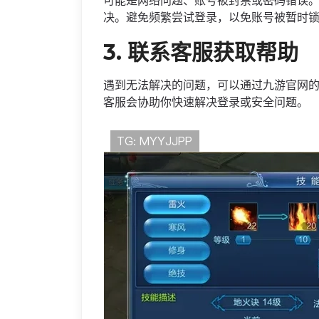
可能是网络问题、账号被封禁或密码错误
决。避免频繁尝试登录，以免账号被暂时
3. 联系客服获取帮助
遇到无法解决的问题，可以通过九游官网
客服会协助你快速解决登录或安全问题。