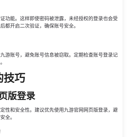
验证功能。这样即使密码被泄露，未经授权的登录也会受
录后都开启二次验证，确保账号安全。
录九游账号，避免账号信息被窃取。定期检查账号登录记
理。
的技巧
网页版登录
稳定性和安全性。建议优先使用九游官网网页版登录，避
且安全。
动