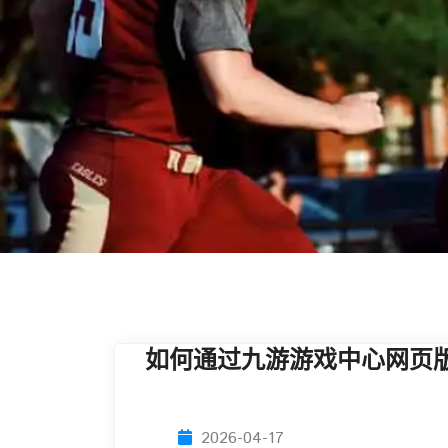
如何通过九游游戏中心网页
2026-04-17