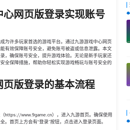
中心网页版登录实现账号
心成为许多玩家首选的游戏平台。通过九游游戏中心网页
还能有效保障账号安全，避免账号被盗或信息泄露。本文
登录，确保账号安全，提升游戏体验。无论是新手玩家还
和安全保障措施，帮助你轻松实现游戏畅玩与账号安全的
网页版登录的基本流程
ps://www.9game.cn），进入九游首页。确保使用
全。首页上方会有“登录”按钮，点击进入登录页面。