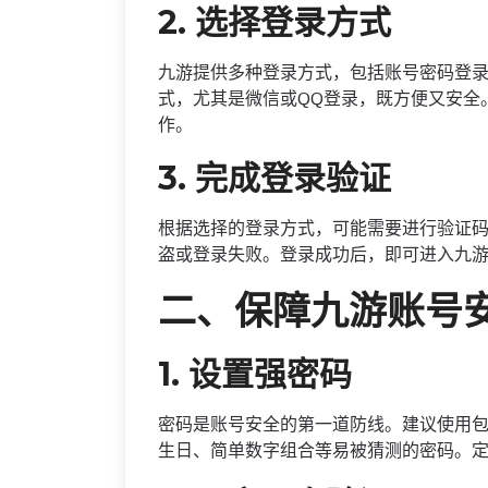
2. 选择登录方式
九游提供多种登录方式，包括账号密码登录
式，尤其是微信或QQ登录，既方便又安全
作。
3. 完成登录验证
根据选择的登录方式，可能需要进行验证
盗或登录失败。登录成功后，即可进入九
二、保障九游账号
1. 设置强密码
密码是账号安全的第一道防线。建议使用
生日、简单数字组合等易被猜测的密码。