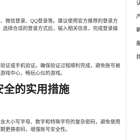
、微信登录、QQ登录等。建议使用官方推荐的登录方
。选择合适的登录方式后，输入相关信息，完成登录操
码验证或手机验证。确保验证过程顺利完成，避免账号被
游游戏中心，畅玩心仪的游戏。
安全的实用措施
包含大小写字母、数字和特殊字符的复杂密码，避免使用
定期更换密码，增强账号安全性。