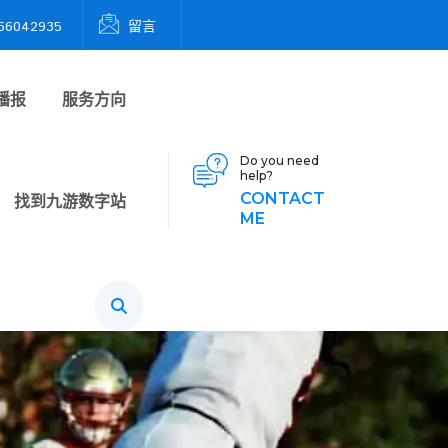
6042935
留言
播报
服务方向
Do you need
help?
CONTACT
找到
九游数字站
ME