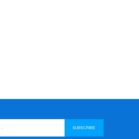
SUBSCRIBE