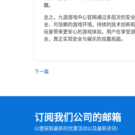
趣。
总之，九游游戏中心官网通过多层次的安
全、可信赖的游戏环境。持续的技术创新
玩家带来更安心的游戏体验。用户在享受
全，真正实现安全与娱乐的双赢局面。
下一篇
订阅我们公司的邮箱
以便获取最新的优惠活动以及最新资讯!