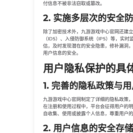
付信息不被非法窃取或篡改。
2. 实施多层次的安全
除了加密技术外，九游游戏中心官网还建
（IDS）、入侵防御系统（IPS）等，实
估，及时发现潜在的安全隐患，修补漏洞
用户信息的安全。
用户隐私保护的具
1. 完善的隐私政策与
九游游戏中心官网制定了详细的隐私政策
在注册和使用过程中，平台会征得用户的
自收集、使用或披露个人信息，尊重用户
2. 用户信息的安全存