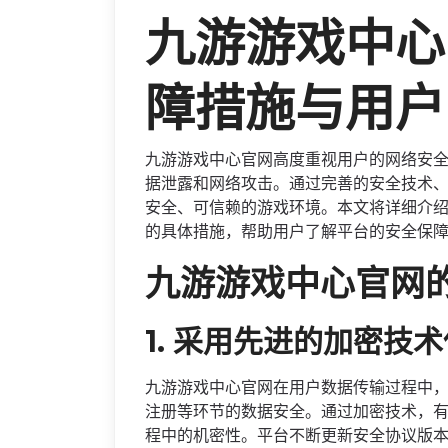
九游游戏中心
障措施与用户
九游游戏中心官网高度重视用户的网络安
据泄露和网络攻击。通过完善的安全技术
安全、可信赖的游戏环境。本文将详细介
的具体措施，帮助用户了解平台的安全保
九游游戏中心官网
1. 采用先进的加密技
九游游戏中心官网在用户数据传输过程中，全
注册等环节的数据安全。通过加密技术，
程中的机密性。平台不断更新安全协议版