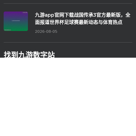
九游app官网下载战国传承3官方最新版，全
面报道世界杯足球赛最新动态与体育热点
2026-08-05
找到
九游数字站
地址:
鄂尔多斯商务区东风中胡同746号小区
电话:
+13366042935
邮箱:
k8f88semifinal@163.com