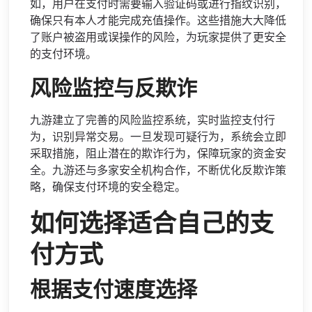
如，用户在支付时需要输入验证码或进行指纹识别，
确保只有本人才能完成充值操作。这些措施大大降低
了账户被盗用或误操作的风险，为玩家提供了更安全
的支付环境。
风险监控与反欺诈
九游建立了完善的风险监控系统，实时监控支付行
为，识别异常交易。一旦发现可疑行为，系统会立即
采取措施，阻止潜在的欺诈行为，保障玩家的资金安
全。九游还与多家安全机构合作，不断优化反欺诈策
略，确保支付环境的安全稳定。
如何选择适合自己的支
付方式
根据支付速度选择