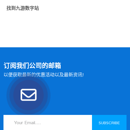
找到
九游数字站
订阅我们公司的邮箱
以便获取最新的优惠活动以及最新资讯!
SUBSCRIBE