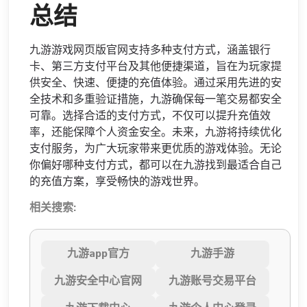
总结
九游游戏网页版官网支持多种支付方式，涵盖银行
卡、第三方支付平台及其他便捷渠道，旨在为玩家提
供安全、快速、便捷的充值体验。通过采用先进的安
全技术和多重验证措施，九游确保每一笔交易都安全
可靠。选择合适的支付方式，不仅可以提升充值效
率，还能保障个人资金安全。未来，九游将持续优化
支付服务，为广大玩家带来更优质的游戏体验。无论
你偏好哪种支付方式，都可以在九游找到最适合自己
的充值方案，享受畅快的游戏世界。
相关搜索:
九游app官方
九游手游
九游安全中心官网
九游账号交易平台