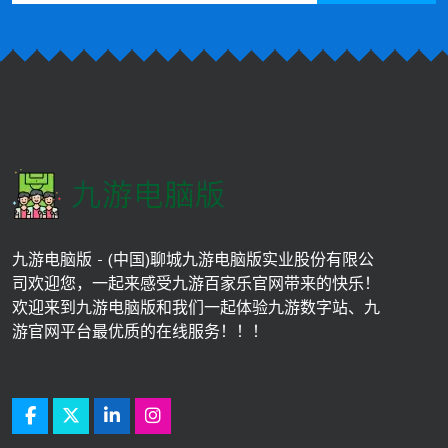
九游电脑版 - (中国)聊城九游电脑版实业股份有限公
司欢迎您，一起来感受九游百家乐官网带来的快乐！
欢迎来到九游电脑版和我们一起体验九游数字站、九
游官网平台最优质的在线服务！！！